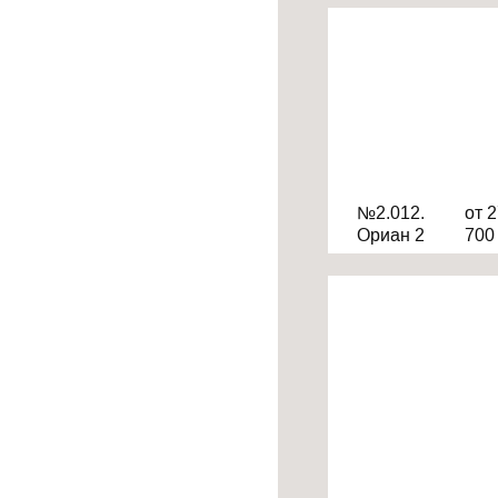
№2.012.
от 
Ориан 2
70