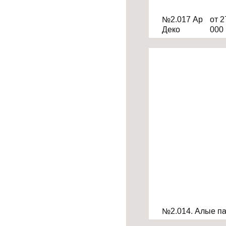
№2.017 Ар
от 2
Деко
000
№2.014. Алые п