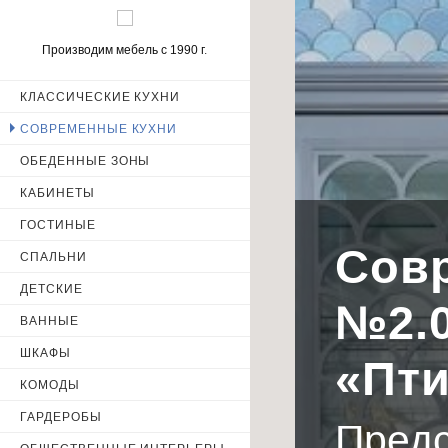
Производим мебель с 1990 г.
КЛАССИЧЕСКИЕ КУХНИ
ИМЯ
СОВРЕМЕННЫЕ КУХНИ
ОБЕДЕННЫЕ ЗОНЫ
КАБИНЕТЫ
ТЕЛЕФОН
ГОСТИНЫЕ
Совр
СПАЛЬНИ
ДЕТСКИЕ
Отправ
№2.0
ВАННЫЕ
персональных 
ШКАФЫ
«Пти
КОМОДЫ
ГАРДЕРОБЫ
Пред