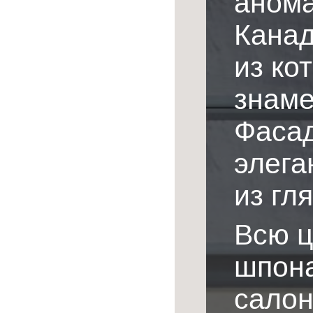
анома
Канад
из ко
знаме
Фаса
элега
из гл
Всю ц
шпона
салон