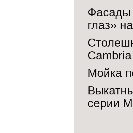
Фасады 
глаз» н
Столеш
Cambria
Мойка п
Выкатн
серии
M