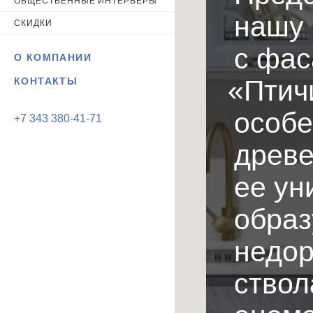
ОБЩЕСТВЕННЫЕ ИНТЕРЬЕРЫ
нашу 
СКИДКИ
с фас
О КОМПАНИИ
«
Птич
КОНТАКТЫ
особе
+7 343 380-41-71
древе
ее ун
образ
недор
ствол