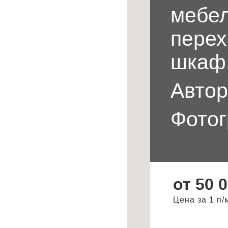
мебел
перех
шкаф
Автор
Фотог
от 50 
Цена за 1 п