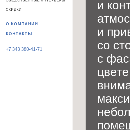
и кон
ОБЩЕСТВЕННЫЕ ИНТЕРЬЕРЫ
СКИДКИ
атмос
О КОМПАНИИ
и при
КОНТАКТЫ
со ст
+7 343 380-41-71
с фас
цвете
внима
макс
небол
помещ