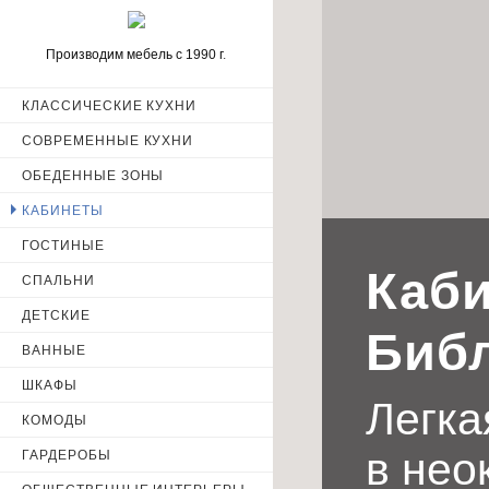
Производим мебель с 1990 г.
КЛАССИЧЕСКИЕ КУХНИ
ИМЯ
СОВРЕМЕННЫЕ КУХНИ
ОБЕДЕННЫЕ ЗОНЫ
КАБИНЕТЫ
ТЕЛЕФОН
ГОСТИНЫЕ
Каби
СПАЛЬНИ
ДЕТСКИЕ
Отправ
Библ
ВАННЫЕ
персональных 
ШКАФЫ
Легка
КОМОДЫ
в нео
ГАРДЕРОБЫ