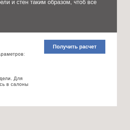
ели и стен таким образом, чтоб все
Получить расчет
араметров:
дели. Для
сь в салоны