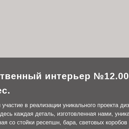
ИМЯ
ТЕЛЕФОН
твенный интерьер №12.00
Отправить
с.
с политикой обработки
персональных данных
участие в реализации уникального проекта ди
десь каждая деталь, изготовленная нами, уник
ная со стойки ресепшн, бара, световых коробо